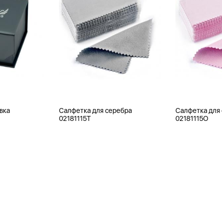
вка
Салфетка для серебра
Салфетка для
02181115T
02181115O