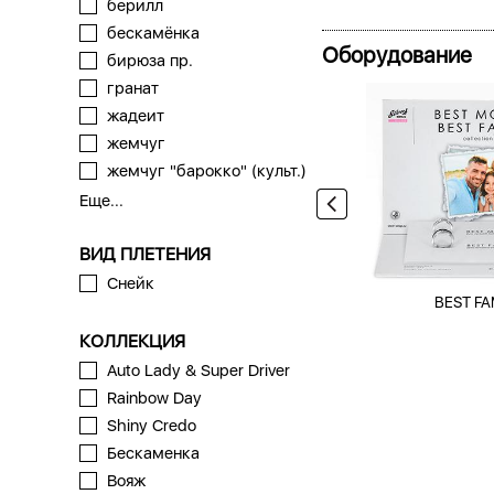
берилл
бескамёнка
Оборудование
бирюза пр.
гранат
жадеит
жемчуг
жемчуг "барокко" (культ.)
Еще...
ВИД ПЛЕТЕНИЯ
Снейк
BEST FA
КОЛЛЕКЦИЯ
Auto Lady & Super Driver
Rainbow Day
Shiny Credo
Бескаменка
Вояж