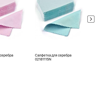
 серебра
Салфетка для серебра
Ювелирная
02181115N
0APB120-1