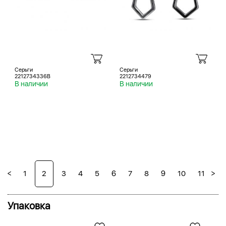
Серьги
Серьги
2212734336B
2212734479
В наличии
В наличии
<
>
1
2
3
4
5
6
7
8
9
10
11
12
Упаковка