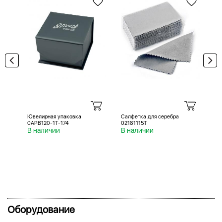
Ювелирная упаковка
Салфетка для серебра
Са
0APB120-1T-174
02181115T
02
В наличии
В наличии
В 
Оборудование