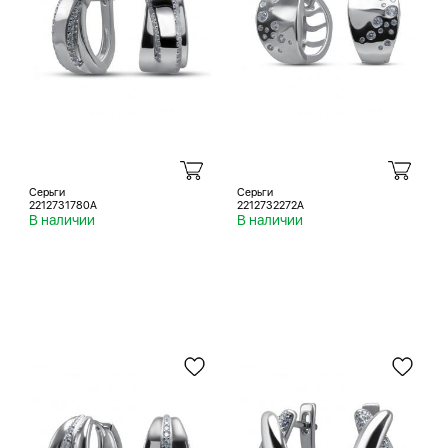
Серьги
Серьги
2212731780A
2212732272A
В наличии
В наличии