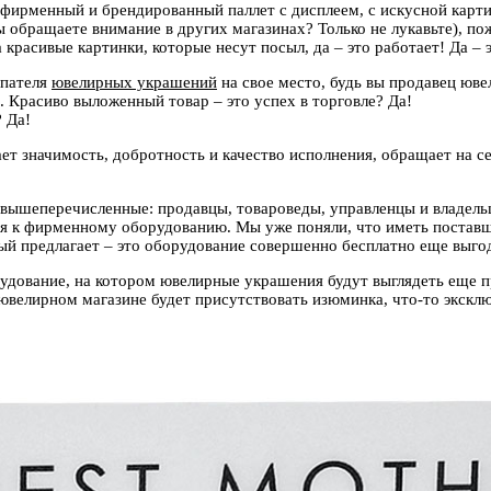
т фирменный и брендированный паллет с дисплеем, с искусной карти
ы обращаете внимание в других магазинах? Только не лукавьте), п
красивые картинки, которые несут посыл, да – это работает! Да – 
упателя
ювелирных украшений
на свое место, будь вы продавец юве
. Красиво выложенный товар – это успех в торговле? Да!
 Да!
т значимость, добротность и качество исполнения, обращает на се
, вышеперечисленные: продавцы, товароведы, управленцы и владельц
я к фирменному оборудованию. Мы уже поняли, что иметь поставщ
рый предлагает – это оборудование совершенно бесплатно еще выго
удование, на котором ювелирные украшения будут выглядеть еще 
ювелирном магазине будет присутствовать изюминка, что-то экск