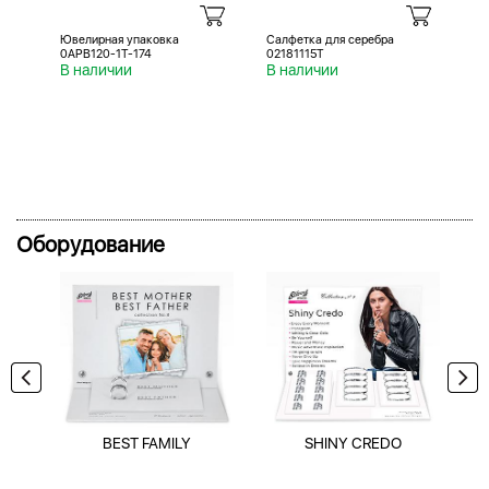
Ювелирная упаковка
Салфетка для серебра
Са
0APB120-1T-174
02181115T
02
В наличии
В наличии
В 
Оборудование
BEST FAMILY
SHINY CREDO