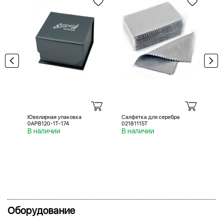
Ювелирная упаковка
Салфетка для серебра
Са
0APB120-1T-174
02181115T
02
В наличии
В наличии
В 
Оборудование