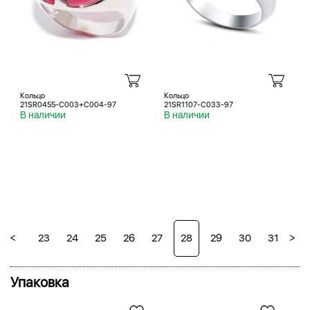
Кольцо
Кольцо
21SR0455-C003+C004-97
21SR1107-С033-97
В наличии
В наличии
<
>
22
23
24
25
26
27
28
29
30
31
Упаковка