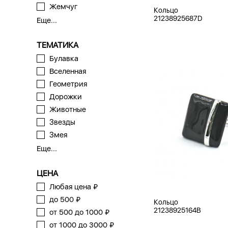
Жемчуг
Кольцо
21238925687D
Еще...
ТЕМАТИКА
Булавка
Вселенная
Геометрия
Дорожки
Животные
Звезды
Змея
Еще...
ЦЕНА
Любая цена ₽
до 500 ₽
Кольцо
21238925164B
от 500 до 1000 ₽
от 1000 до 3000 ₽