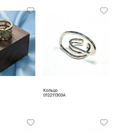
Кольцо
012211303A