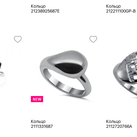
Кольцо
Кольцо
21238925687E
212211100GP-B
Кольцо
Кольцо
2111331687
2112720766A