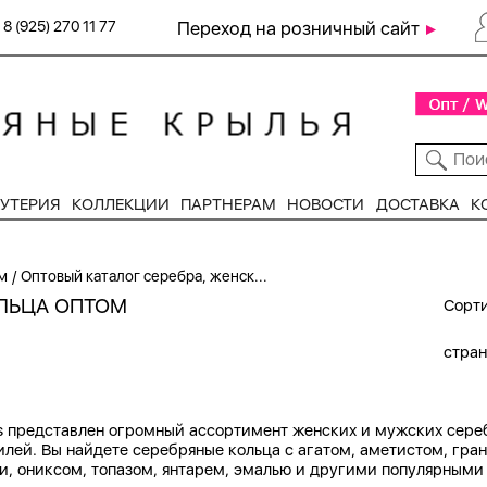
8 (925) 270 11 77
Переход на розничный сайт
УТЕРИЯ
КОЛЛЕКЦИИ
ПАРТНЕРАМ
НОВОСТИ
ДОСТАВКА
К
/
м
Оптовый каталог серебра, женск...
ЛЬЦА ОПТОМ
Сорти
стра
ngs представлен огромный ассортимент женских и мужских сер
илей. Вы найдете серебряные кольца с агатом, аметистом, гр
и, ониксом, топазом, янтарем, эмалью и другими популярными