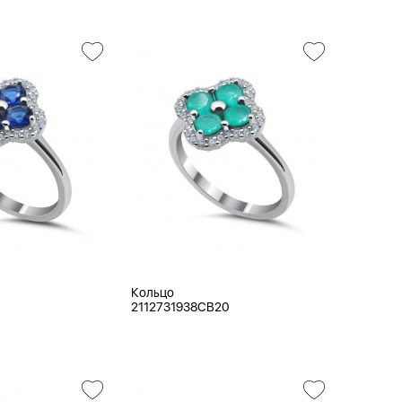
Кольцо
2112731938CB20