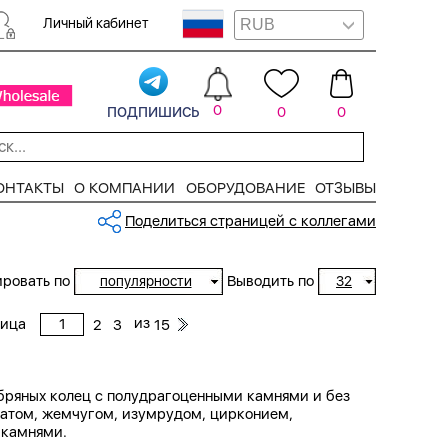
Личный кабинет
подпишись
0
0
0
ОНТАКТЫ
О КОМПАНИИ
ОБОРУДОВАНИЕ
ОТЗЫВЫ
Поделиться страницей с коллегами
ровать по
Выводить по
популярности
32
из
ница
2
3
15
ебряных колец с полудрагоценными камнями и без
анатом, жемчугом, изумрудом, цирконием,
 камнями.