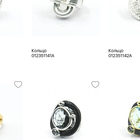
Кольцо
Кольцо
012351141A
012351142A