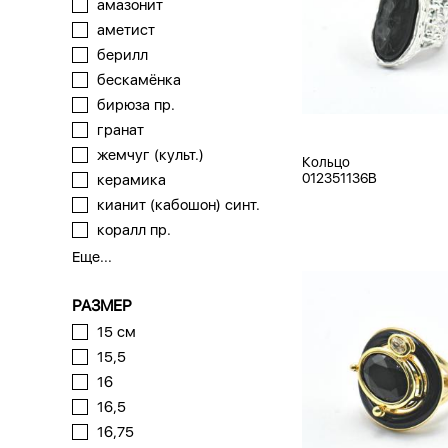
амазонит
аметист
берилл
бескамёнка
бирюза пр.
гранат
жемчуг (культ.)
Кольцо
012351136B
керамика
кианит (кабошон) синт.
коралл пр.
Еще...
РАЗМЕР
15 см
15,5
16
16,5
16,75