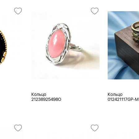
Кольцо
Кольцо
21238925498O
012421117GP-M