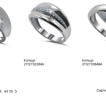
Кольцо
Кольцо
2112732284A
2112733846A
Сорти
из
3
15