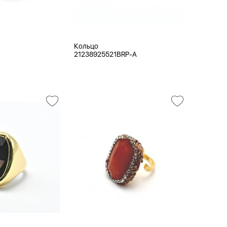
Кольцо
N
21238925521BRP-A