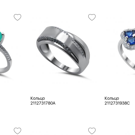
Кольцо
Кольцо
2112731780A
2112731938C