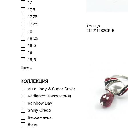
17
17,5
17,75
17.25
Кольцо
212211232GP-B
18
18,25
18,5
19
19,5
Еще...
КОЛЛЕКЦИЯ
Auto Lady & Super Driver
Radiance (Бижутерия)
Rainbow Day
Shiny Credo
Бескаменка
Вояж