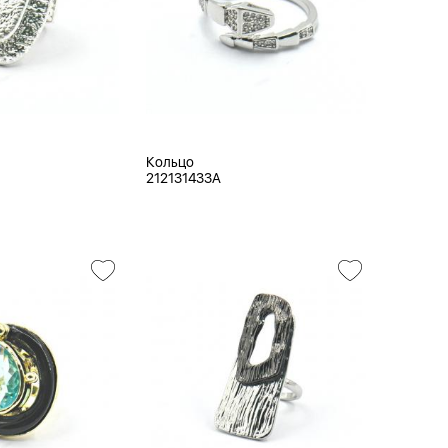
Кольцо
212131433A