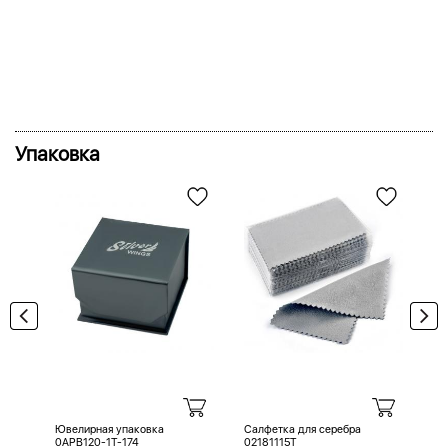
Упаковка
Ювелирная упаковка
Салфетка для серебра
Са
0APB120-1T-174
02181115T
02