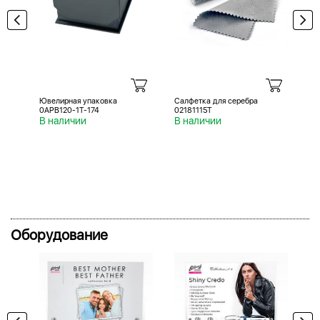
Ювелирная упаковка
Салфетка для серебра
Са
0APB120-1T-174
02181115T
02
В наличии
В наличии
В 
Оборудование