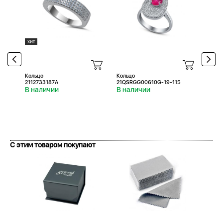
Кольцо
Кольцо
Коль
2112733187A
21QSRGG00610G-19-115
21QS
В наличии
В наличии
В н
С этим товаром покупают