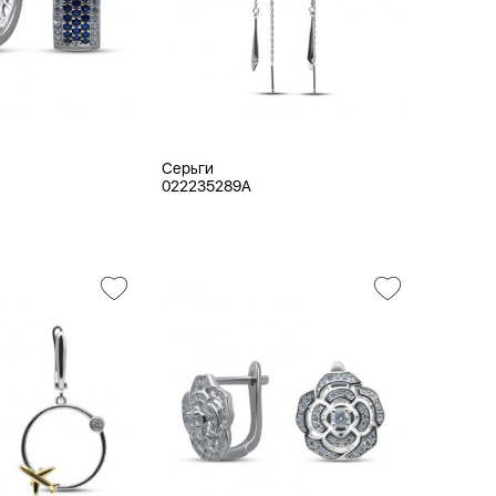
Серьги
022235289A