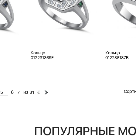
Кольцо
Кольцо
012231369E
012236187B
Сорти
из
6
7
31
ПОПУЛЯРНЫЕ М