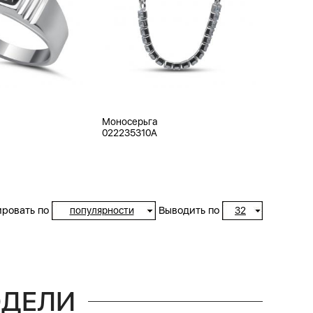
Моносерьга
022235310A
ровать по
Выводить по
популярности
32
ОДЕЛИ