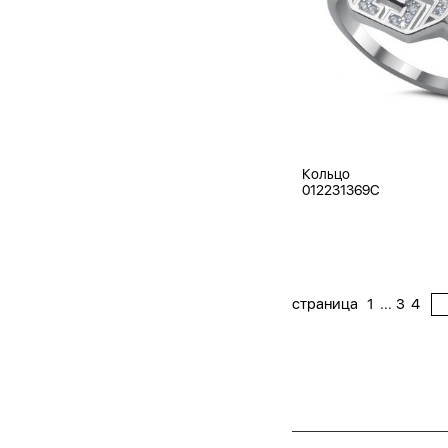
Кольцо
012231369C
...
страница
1
3
4