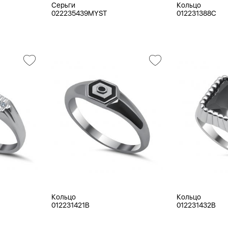
Серьги
Кольцо
022235439MYST
012231388C
Кольцо
Кольцо
012231421B
012231432B