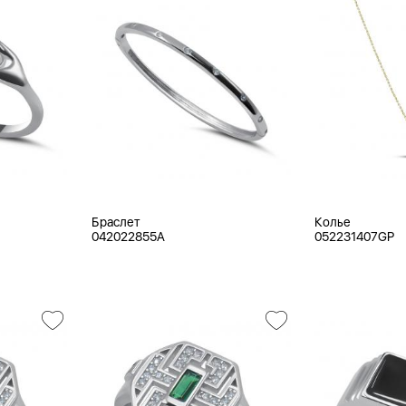
Браслет
Колье
042022855A
052231407GP