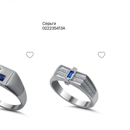
Серьги
022235413A