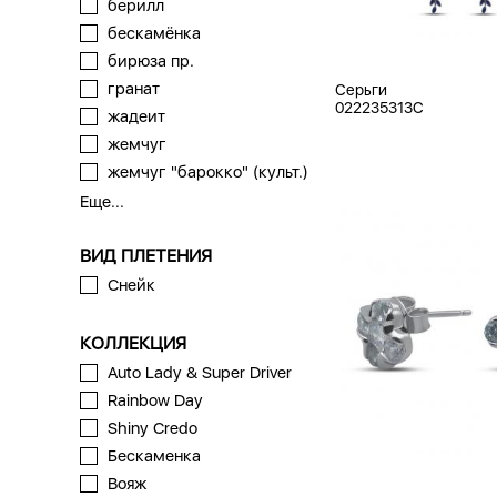
берилл
бескамёнка
бирюза пр.
гранат
Серьги
022235313C
жадеит
жемчуг
жемчуг "барокко" (культ.)
Еще...
ВИД ПЛЕТЕНИЯ
Снейк
КОЛЛЕКЦИЯ
Auto Lady & Super Driver
Rainbow Day
Shiny Credo
Бескаменка
Вояж