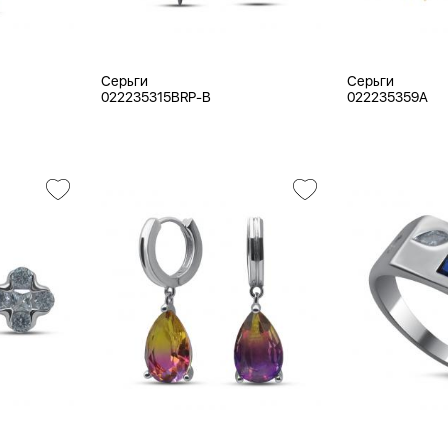
Серьги
Серьги
022235315BRP-B
022235359A