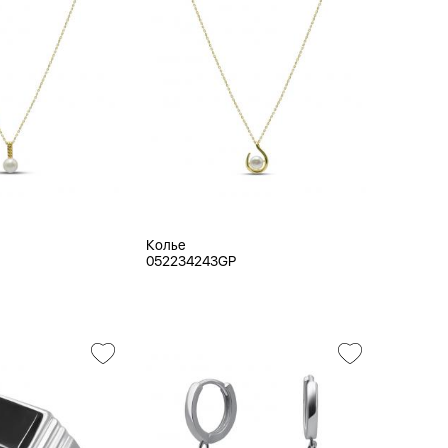
Колье
052234243GP