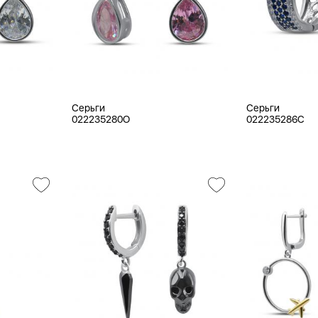
Серьги
Серьги
022235280O
022235286C