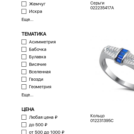
Серьги
Жемчуг
022235417A
Искра
Еще...
ТЕМАТИКА
Асимметрия
Бабочка
Булавка
Висячие
Вселенная
Гвозди
Геометрия
Еще...
ЦЕНА
Кольцо
Любая цена ₽
012231395C
до 500 ₽
от 500 до 1000 ₽