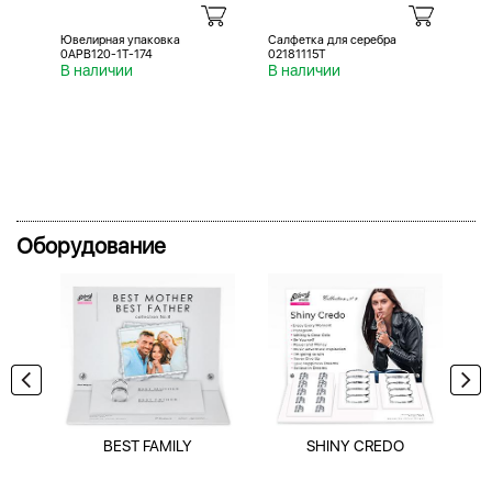
Ювелирная упаковка
Салфетка для серебра
Са
0APB120-1T-174
02181115T
02
В наличии
В наличии
В 
Оборудование
BEST FAMILY
SHINY CREDO