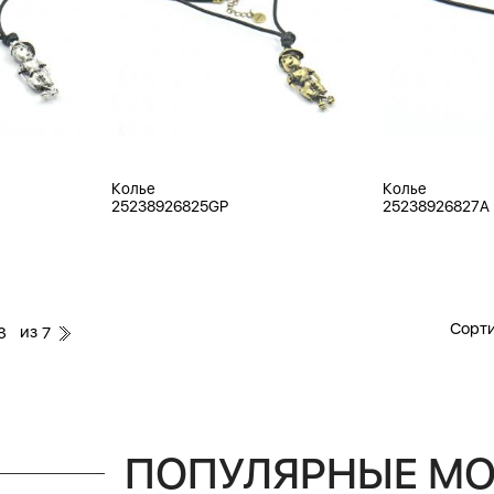
Колье
Колье
25238926825GP
25238926827A
Сорти
из
3
7
ПОПУЛЯРНЫЕ М