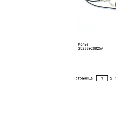
Колье
25238926825A
страница
2