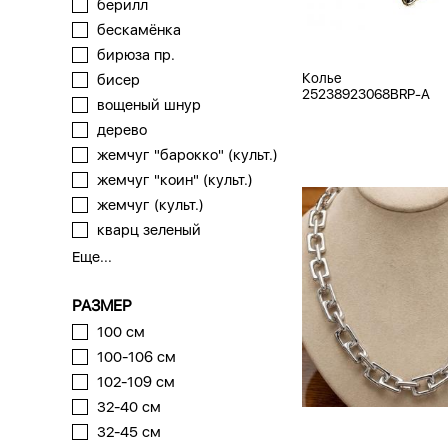
берилл
бескамёнка
бирюза пр.
Колье
бисер
25238923068BRP-A
вощеный шнур
дерево
жемчуг "барокко" (культ.)
жемчуг "коин" (культ.)
жемчуг (культ.)
кварц зеленый
Еще...
РАЗМЕР
100 см
100-106 см
102-109 см
32-40 см
32-45 см