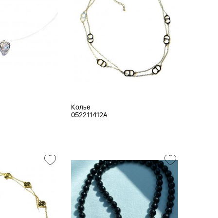
Колье
052211412A