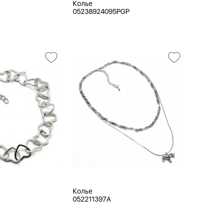
Колье
05238924095PGP
Колье
052211397A