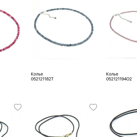
Колье
Колье
052121182T
052121194O2