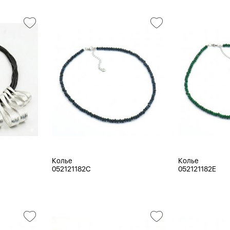
Колье
Колье
052121182C
052121182E