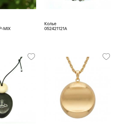
Колье
P-MIX
052421121A