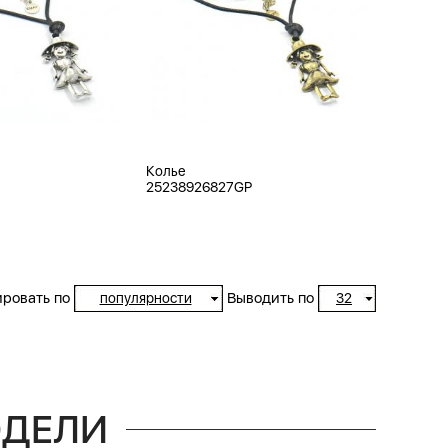
Колье
25238926827GP
ровать по
Выводить по
популярности
32
ОДЕЛИ