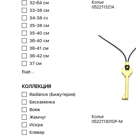
Колье
32-64 см
052211321A
33-38 см
34-38 cv
35-38 см
35-40 см
36-40 см
36-41 см
36-42 см
37 см
Еще...
КОЛЛЕКЦИЯ
Radiance (Бижутерия)
Бескаменка
Вояж
Колье
Жемчуг
052211301GP-M
Искра
Клевер