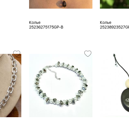
Колье
Колье
25236275175GP-B
25238923527G