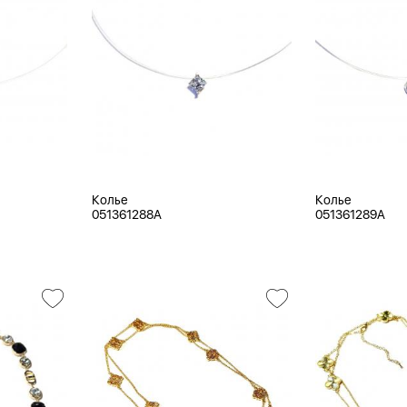
Колье
Колье
051361288A
051361289A