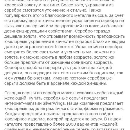
красотой золоту и платине. Более того,
украшения из
серебра
смотрятся утонченно и стильно. Также
популярность этого благородного металла высока, за счет
его преимуществ: качественные украшения из серебра не
вызывают аллергии или раздражений на коже и обладают
дезинфицирующими свойствами. Серебро гораздо
дешевле золота, что открывает возможность преподносить
ювелирные украшения в качестве подарка близким людям
даже при ограниченном бюджете. Украшения из серебра
смотрятся более светлыми и утонченными, нежели из
золота, их можно носить в любом возрасте, золото же
больше предпочитают женщины солидного возраста.
Серебро способно подчеркнуть достоинства каждой
девушки, оно подходит как светлокожим блондинкам, так
и смуглым брюнеткам. Именно поэтому серебряные
серьги должны быть в арсенале каждой женщины.
Сегодня серьги из серебра может позволить себе каждый
желающий. Купить серебряные серьги предлагает
интернет-магазин SilverWings. Наша компания предлагает
ювелирные изделия различного стиля, формы и размеров.
Каждая представительница прекрасного пола найдет
ювелирное изделие, которой придется по вкусу. В нашем
каталоге представлено более 2000 вариантов моделей:
среди них вы найдете серебряные серьги со вставками из