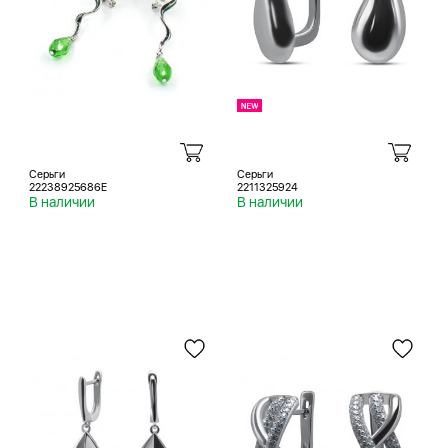
Серьги
Серьги
22238925686E
2211325924
В наличии
В наличии