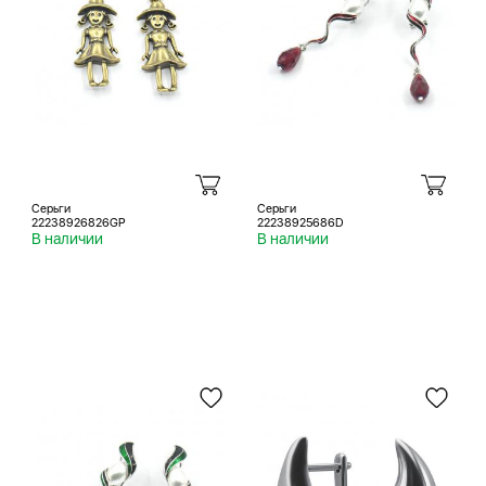
Серьги
Серьги
22238926826GP
22238925686D
В наличии
В наличии