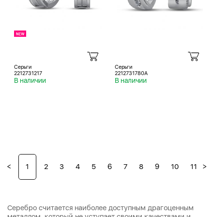
Серьги
Серьги
2212731217
2212731780A
В наличии
В наличии
<
>
1
2
3
4
5
6
7
8
9
10
11
12
Серебро считается наиболее доступным драгоценным
металлом, который не уступает своими качествами и