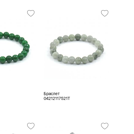
Браслет
04212117521T