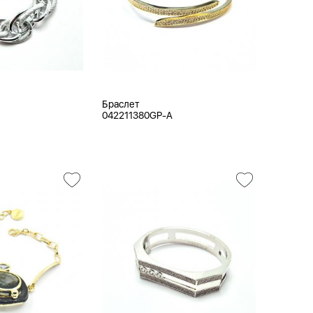
Браслет
042211380GP-A