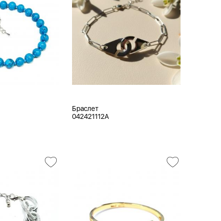
Браслет
042421112A