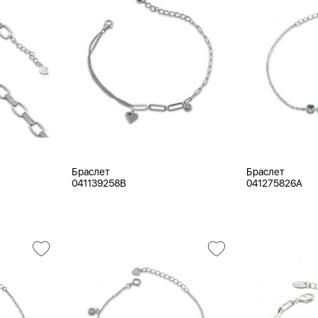
Браслет
Браслет
041139258B
041275826A