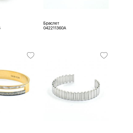
Браслет
B
042211360A