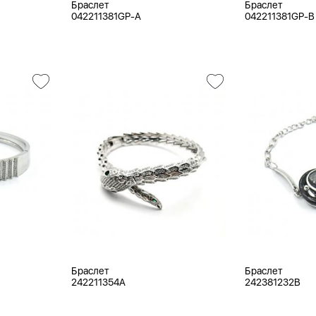
Браслет
Браслет
042211381GP-A
042211381GP-B
Браслет
Браслет
242211354A
242381232B