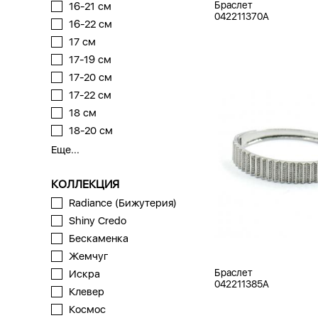
Браслет
16-21 см
042211370A
16-22 см
17 см
17-19 см
17-20 см
17-22 см
18 см
18-20 см
Еще...
КОЛЛЕКЦИЯ
Radiance (Бижутерия)
Shiny Credo
Бескаменка
Жемчуг
Браслет
Искра
042211385A
Клевер
Космос