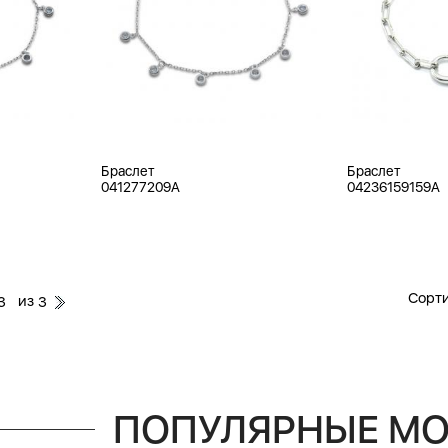
Браслет
Браслет
041277209A
04236159159A
Сорти
из
3
3
ПОПУЛЯРНЫЕ М