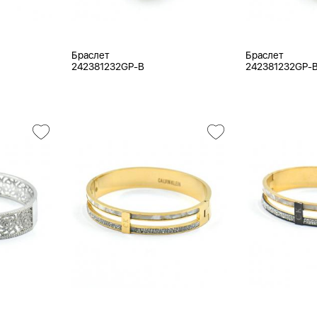
Браслет
Браслет
242381232GP-B
242381232GP-