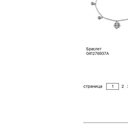
Браслет
041276937A
страница
2