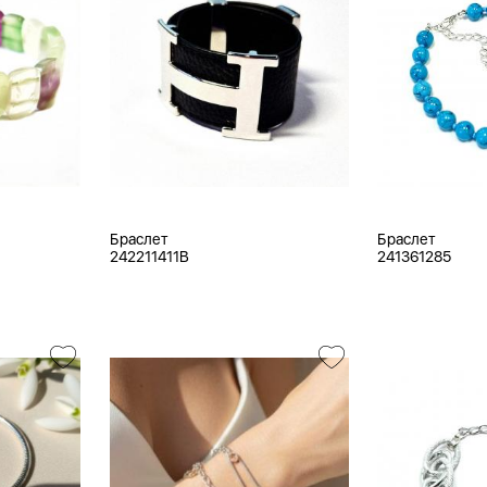
Браслет
Браслет
242211411B
241361285