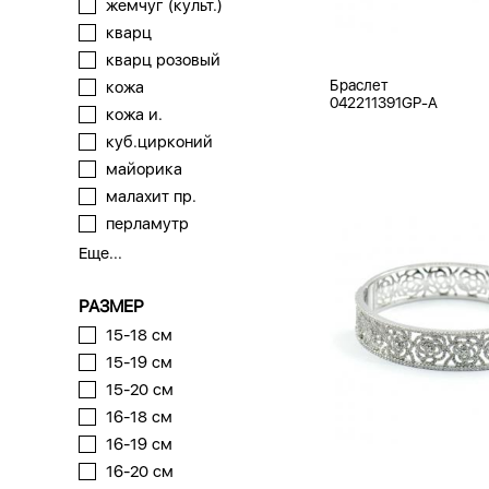
жемчуг (культ.)
кварц
кварц розовый
Браслет
кожа
042211391GP-A
кожа и.
куб.цирконий
майорика
малахит пр.
перламутр
Еще...
РАЗМЕР
15-18 см
15-19 см
15-20 см
16-18 см
16-19 см
16-20 см