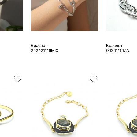
Браслет
Браслет
242421116MIX
042411147A