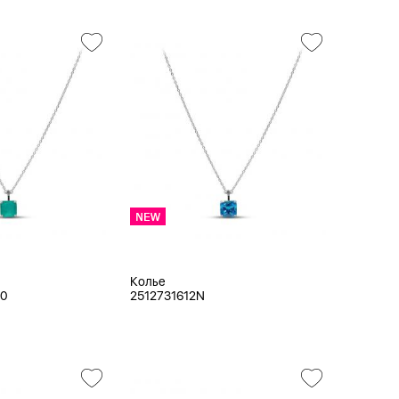
Колье
20
2512731612N