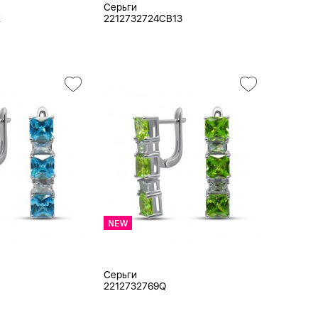
Серьги
2
2212732724CB13
Серьги
2212732769Q