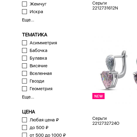
Серьги
Жемчуг
2212731612N
Искра
Еще...
ТЕМАТИКА
Асимметрия
Бабочка
Булавка
Висячие
Вселенная
Гвозди
Геометрия
Еще...
ЦЕНА
Серьги
Любая цена ₽
2212732724O
до 500 ₽
от 500 до 1000 ₽