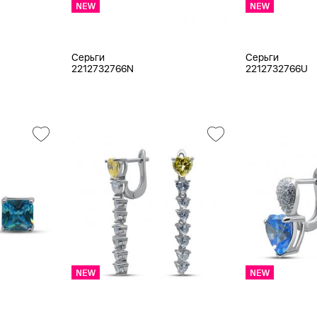
Серьги
Серьги
2212732766N
2212732766U