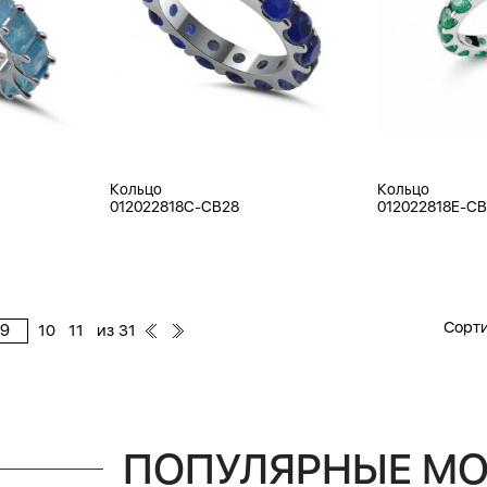
Кольцо
Кольцо
012022818C-CB28
012022818E-C
Сорти
из
10
11
31
ПОПУЛЯРНЫЕ М