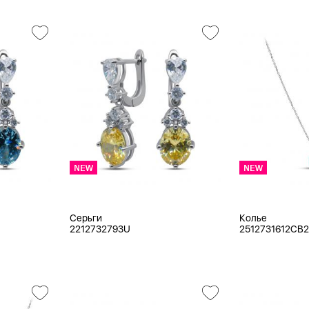
Серьги
Колье
2212732793U
2512731612CB