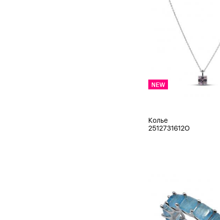
Колье
2512731612O