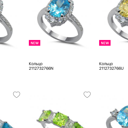
Кольцо
Кольцо
2112732766N
2112732766U