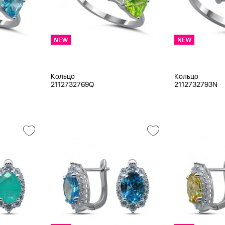
Кольцо
Кольцо
2112732769Q
2112732793N