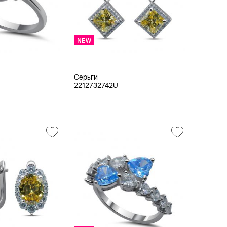
Серьги
2212732742U