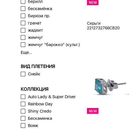
берилл
бескамёнка
бирюза пр.
гранат
Серьги
2212732766CB20
жадеит
жемчуг
жемчуг "барокко" (культ.)
Еще...
ВИД ПЛЕТЕНИЯ
Снейк
КОЛЛЕКЦИЯ
Auto Lady & Super Driver
Rainbow Day
Shiny Credo
Бескаменка
Вояж