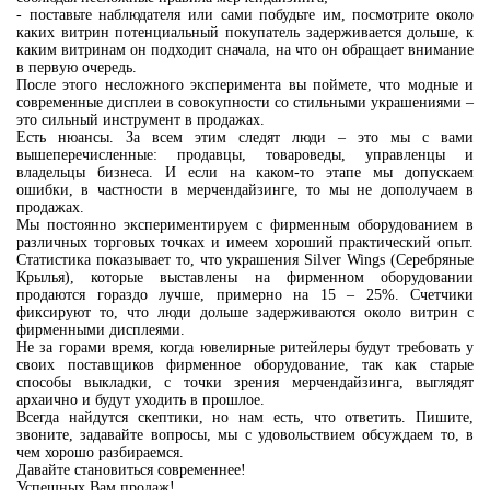
- поставьте наблюдателя или сами побудьте им, посмотрите около
каких витрин потенциальный покупатель задерживается дольше, к
каким витринам он подходит сначала, на что он обращает внимание
в первую очередь.
После этого несложного эксперимента вы поймете, что модные и
современные дисплеи в совокупности со стильными украшениями –
это сильный инструмент в продажах.
Есть нюансы. За всем этим следят люди – это мы с вами
вышеперечисленные: продавцы, товароведы, управленцы и
владельцы бизнеса. И если на каком-то этапе мы допускаем
ошибки, в частности в мерчендайзинге, то мы не дополучаем в
продажах.
Мы постоянно экспериментируем с фирменным оборудованием в
различных торговых точках и имеем хороший практический опыт.
Статистика показывает то, что украшения Silver Wings (Серебряные
Крылья), которые выставлены на фирменном оборудовании
продаются гораздо лучше, примерно на 15 – 25%. Счетчики
фиксируют то, что люди дольше задерживаются около витрин с
фирменными дисплеями.
Не за горами время, когда ювелирные ритейлеры будут требовать у
своих поставщиков фирменное оборудование, так как старые
способы выкладки, с точки зрения мерчендайзинга, выглядят
архаично и будут уходить в прошлое.
Всегда найдутся скептики, но нам есть, что ответить. Пишите,
звоните, задавайте вопросы, мы с удовольствием обсуждаем то, в
чем хорошо разбираемся.
Давайте становиться современнее!
Успешных Вам продаж!