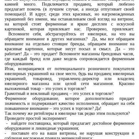
камней много. Подключается продавец, который любезно
предлагает помочь (в лучшем случае, а иногда отпугивает своей
помощью)J. И вдруг, среди этих красивых, но нагроможденных
украшений без имени, мы останавливаем свой взгляд на витрине,
на которой стоят фирменные и яркие дисплеи с искусной
картинкой, которая привлекает нас. Проверено, привлекает.
Вспомните себя, абстрагируйтесь от ювелирки, на что вы
обращаете внимание в других магазинах? Да, мы все обращаем
внимание на отдельно стоящие бренды, обращаем внимание на
красивые картинки, которые несут посыл и смысл. Да – это
работает! Да – это продает! Вспомните магазины брендовых часов,
где каждый бренд или даже модель сопровождается фирменным
оборудованием.
Итак, возвращаемся от потенциального розничного покупателя
ювелирных украшений на свое место, будь вы продавец ювелирных
украшений, товаровед, управленец-директор или владелец
ювелирного магазина или целой сети магазинов. Красиво
выложенный товар – это успех в торговле?
Грамотный и вежливый продавец – это успех в торговле?
Фирменное оборудование, которое дополнительно придает
значимость и подчеркивает качество исполнения, обращает на себя
повышенное внимание – это успех в торговле? Да!
Так почему же ритейлеры в ювелирке так редко этим пользуются?
Проведите простой эксперимент:
- найдите поставщика, который предлагает достойное фирменное
оборудование и ликвидные украшения;
- поставьте его на ваши витрины, не нарушая конструкции и
соблюдая несложные правила мерчендайзинга;