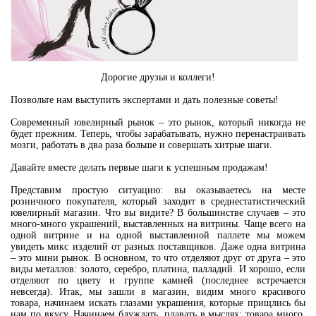
Дорогие друзья и коллеги!
Позвольте нам выступить экспертами и дать полезные советы!
Современный ювелирный рынок – это рынок, который никогда не
будет прежним. Теперь, чтобы зарабатывать, нужно перенастраивать
мозги, работать в два раза больше и совершать хитрые шаги.
Давайте вместе делать первые шаги к успешным продажам!
Представим простую ситуацию: вы оказываетесь на месте
розничного покупателя, который заходит в среднестатистический
ювелирный магазин. Что вы видите? В большинстве случаев – это
много-много украшений, выставленных на витрины. Чаще всего на
одной витрине и на одной выставленной паллете мы можем
увидеть микс изделий от разных поставщиков. Даже одна витрина
– это мини рынок. В основном, то что отделяют друг от друга – это
виды металлов: золото, серебро, платина, палладий. И хорошо, если
отделяют по цвету и группе камней (последнее встречается
невсегда). Итак, мы зашли в магазин, видим много красивого
товара, начинаем искать глазами украшения, которые прищлись бы
нам по вкусу. Начинаем блуждать, плавать в мыслях: товара много,