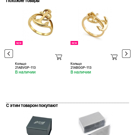
Похожие товары
Кольцо
Кольцо
Коль
21ABVGP-113
21ABGGP-113
21AB
В наличии
В наличии
В н
С этим товаром покупают