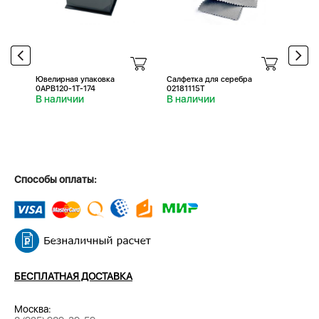
Ювелирная упаковка
Салфетка для серебра
Салфе
0APB120-1T-174
02181115T
0218
В наличии
В наличии
В н
Способы оплаты:
БЕСПЛАТНАЯ ДОСТАВКА
Москва: