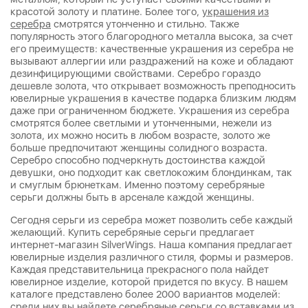
красотой золоту и платине. Более того,
украшения из
серебра
смотрятся утонченно и стильно. Также
популярность этого благородного металла высока, за счет
его преимуществ: качественные украшения из серебра не
вызывают аллергии или раздражений на коже и обладают
дезинфицирующими свойствами. Серебро гораздо
дешевле золота, что открывает возможность преподносить
ювелирные украшения в качестве подарка близким людям
даже при ограниченном бюджете. Украшения из серебра
смотрятся более светлыми и утонченными, нежели из
золота, их можно носить в любом возрасте, золото же
больше предпочитают женщины солидного возраста.
Серебро способно подчеркнуть достоинства каждой
девушки, оно подходит как светлокожим блондинкам, так
и смуглым брюнеткам. Именно поэтому серебряные
серьги должны быть в арсенале каждой женщины.
Сегодня серьги из серебра может позволить себе каждый
желающий. Купить серебряные серьги предлагает
интернет-магазин SilverWings. Наша компания предлагает
ювелирные изделия различного стиля, формы и размеров.
Каждая представительница прекрасного пола найдет
ювелирное изделие, которой придется по вкусу. В нашем
каталоге представлено более 2000 вариантов моделей:
среди них вы найдете серебряные серьги со вставками из