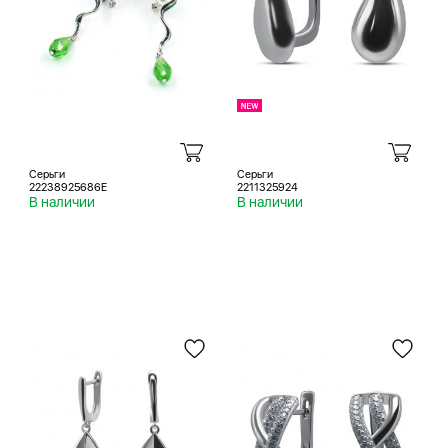
Серьги
Серьги
22238925686E
2211325924
В наличии
В наличии