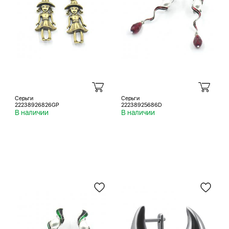
Серьги
Серьги
22238926826GP
22238925686D
В наличии
В наличии