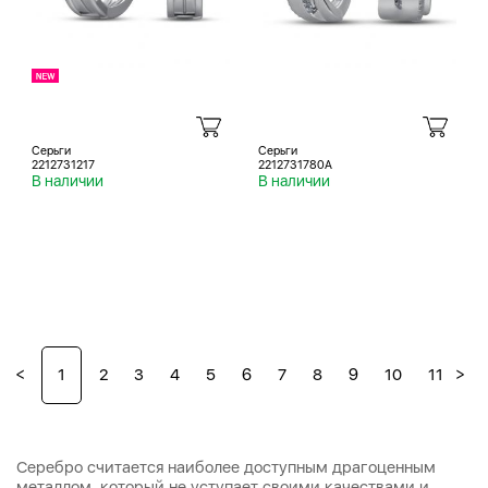
Серьги
Серьги
2212731217
2212731780A
В наличии
В наличии
<
>
1
2
3
4
5
6
7
8
9
10
11
12
Серебро считается наиболее доступным драгоценным
металлом, который не уступает своими качествами и