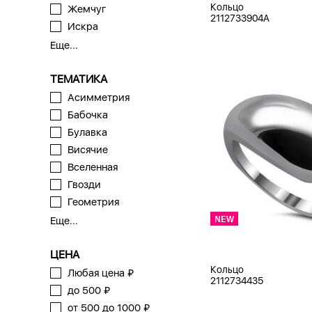
Кольцо
Жемчуг
2112733904A
Искра
Еще...
ТЕМАТИКА
Асимметрия
Бабочка
Булавка
Висячие
Вселенная
Гвозди
Геометрия
Еще...
ЦЕНА
Кольцо
Любая цена ₽
2112734435
до 500 ₽
от 500 до 1000 ₽