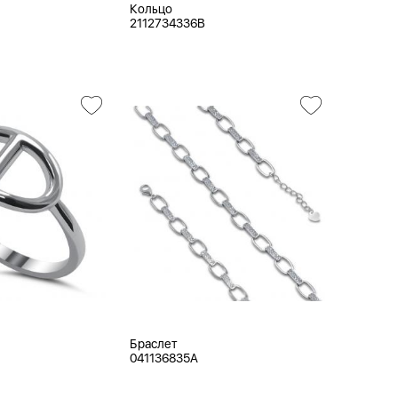
Кольцо
2112734336B
Браслет
041136835A