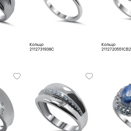
Кольцо
Кольцо
2112731938C
2112720551CB