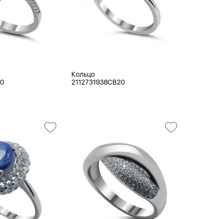
Кольцо
20
2112731938CB20