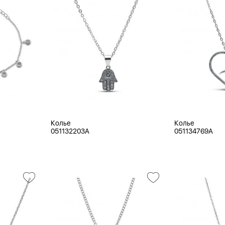
Колье
Колье
051132203A
051134769A