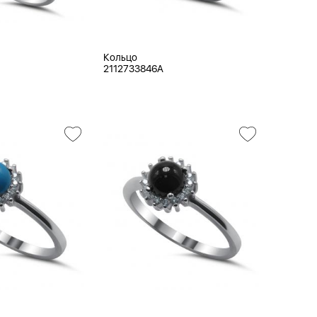
Кольцо
2112733846A