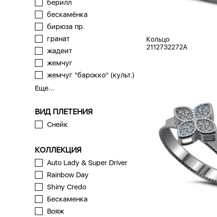
берилл
бескамёнка
бирюза пр.
гранат
Кольцо
2112732272A
жадеит
жемчуг
жемчуг "барокко" (культ.)
Еще...
ВИД ПЛЕТЕНИЯ
Снейк
КОЛЛЕКЦИЯ
Auto Lady & Super Driver
Rainbow Day
Shiny Credo
Бескаменка
Вояж