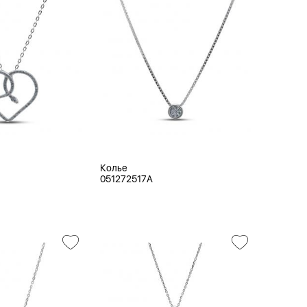
Колье
051272517A