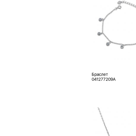
Браслет
041277209A