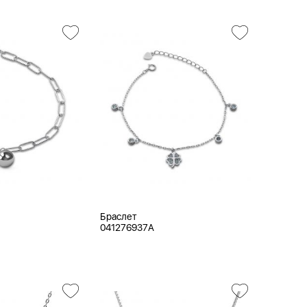
Браслет
041276937A