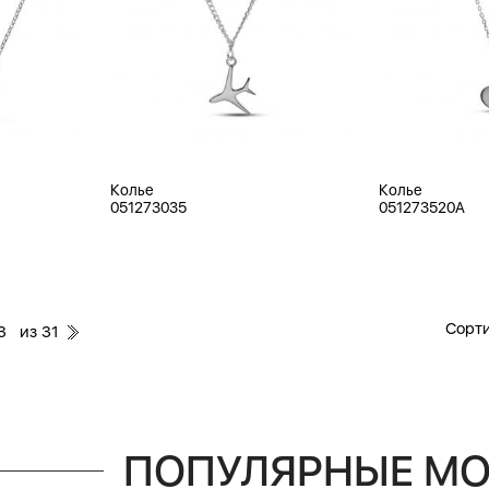
Колье
Колье
051273035
051273520A
Сорти
из
3
31
ПОПУЛЯРНЫЕ М