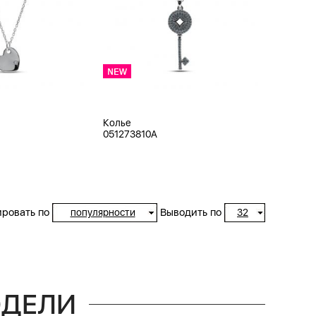
Колье
051273810A
ровать по
Выводить по
популярности
32
ОДЕЛИ