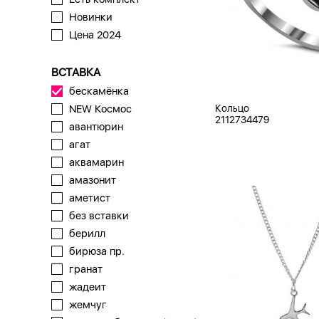
Новинки
Цена 2024
ВСТАВКА
бескамёнка
Кольцо
NEW Космос
2112734479
авантюрин
агат
аквамарин
амазонит
аметист
без вставки
берилл
бирюза пр.
гранат
жадеит
жемчуг