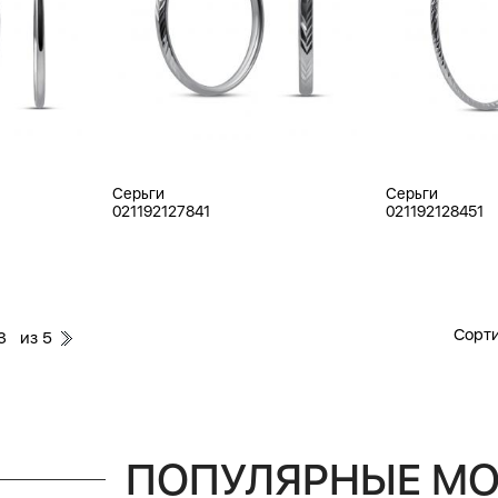
Серьги
Серьги
021192127841
021192128451
Сорти
из
3
5
ПОПУЛЯРНЫЕ М