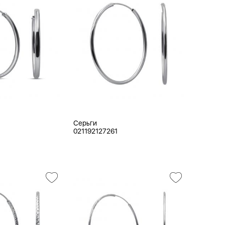
Серьги
021192127261