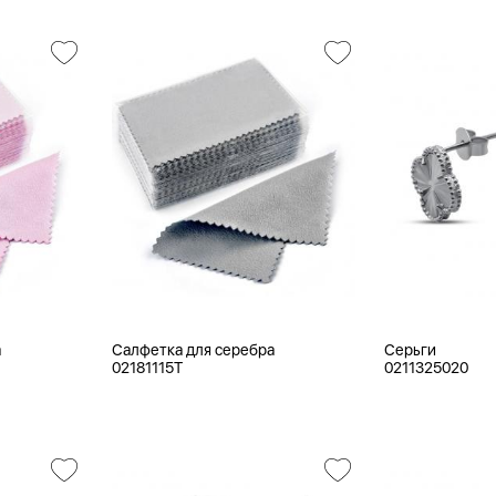
а
Салфетка для серебра
Серьги
02181115T
0211325020