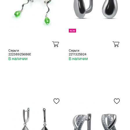
Серьги
Серьги
22238925686E
2211325924
В наличии
В наличии