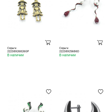
Серьги
Серьги
22238926826GP
22238925686D
В наличии
В наличии