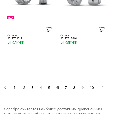
Серьги
Серьги
2212731217
2212731780A
В наличии
В наличии
<
>
1
2
3
4
5
6
7
8
9
10
11
12
Серебро считается наиболее доступным драгоценным
металлом, который не уступает своими качествами и