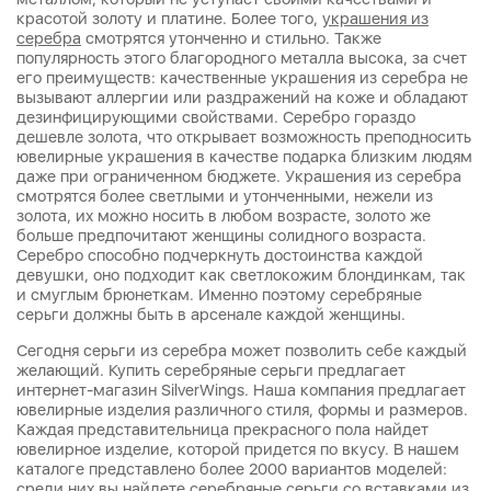
красотой золоту и платине. Более того,
украшения из
серебра
смотрятся утонченно и стильно. Также
популярность этого благородного металла высока, за счет
его преимуществ: качественные украшения из серебра не
вызывают аллергии или раздражений на коже и обладают
дезинфицирующими свойствами. Серебро гораздо
дешевле золота, что открывает возможность преподносить
ювелирные украшения в качестве подарка близким людям
даже при ограниченном бюджете. Украшения из серебра
смотрятся более светлыми и утонченными, нежели из
золота, их можно носить в любом возрасте, золото же
больше предпочитают женщины солидного возраста.
Серебро способно подчеркнуть достоинства каждой
девушки, оно подходит как светлокожим блондинкам, так
и смуглым брюнеткам. Именно поэтому серебряные
серьги должны быть в арсенале каждой женщины.
Сегодня серьги из серебра может позволить себе каждый
желающий. Купить серебряные серьги предлагает
интернет-магазин SilverWings. Наша компания предлагает
ювелирные изделия различного стиля, формы и размеров.
Каждая представительница прекрасного пола найдет
ювелирное изделие, которой придется по вкусу. В нашем
каталоге представлено более 2000 вариантов моделей:
среди них вы найдете серебряные серьги со вставками из