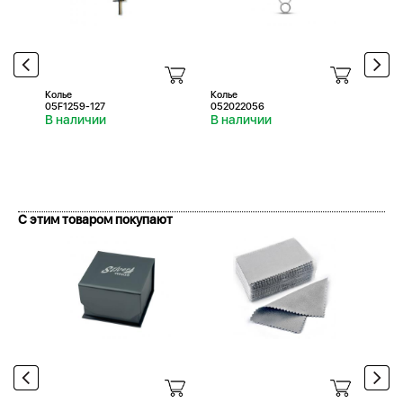
Колье
Колье
Колье
05F1259-127
052022056
0512
В наличии
В наличии
В н
С этим товаром покупают