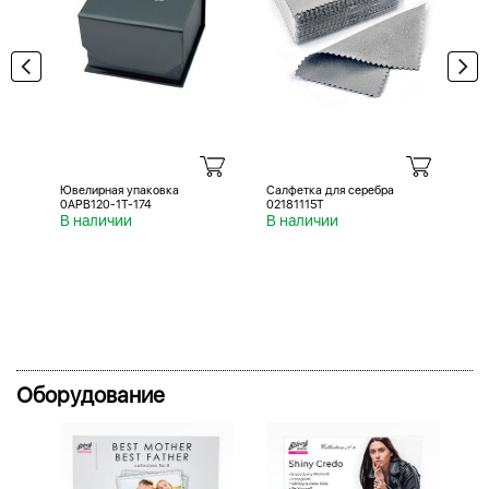
Ювелирная упаковка
Салфетка для серебра
Са
0APB120-1T-174
02181115T
02
В наличии
В наличии
В 
Оборудование