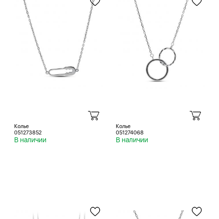
Колье
Колье
051273852
051274068
В наличии
В наличии