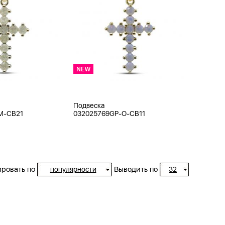
Подвеска
M-CB21
032025769GP-O-CB11
ровать по
Выводить по
популярности
32