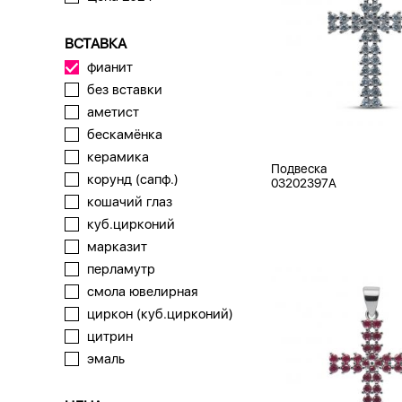
ВСТАВКА
фианит
без вставки
аметист
бескамёнка
керамика
Подвеска
корунд (сапф.)
03202397A
кошачий глаз
куб.цирконий
марказит
перламутр
смола ювелирная
циркон (куб.цирконий)
цитрин
эмаль