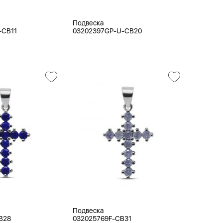
Подвеска
-CB11
03202397GP-U-CB20
Подвеска
B28
032025769F-CB31