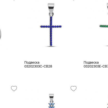
Подвеска
Подвеска
03202303C-CB28
03202303E-CB