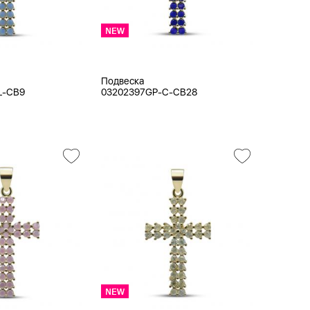
Подвеска
L-CB9
03202397GP-C-CB28