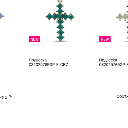
Подвеска
Подвеска
032025769GP-E-CB7
032025769GP-
Сорти
из
2