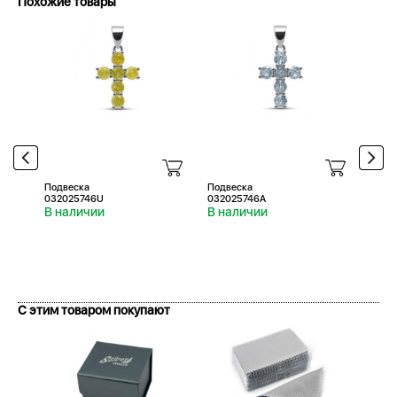
Похожие товары
Подвеска
Подвеска
Подв
032025746U
032025746A
0320
В наличии
В наличии
В н
С этим товаром покупают