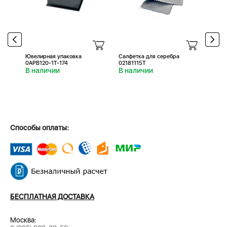
Ювелирная упаковка
Салфетка для серебра
Салфе
0APB120-1T-174
02181115T
0218
В наличии
В наличии
В н
Способы оплаты:
БЕСПЛАТНАЯ ДОСТАВКА
Москва: