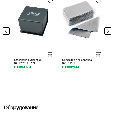
Ювелирная упаковка
Салфетка для серебра
Са
0APB120-1T-174
02181115T
02
В наличии
В наличии
В 
Оборудование