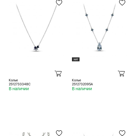
Колье
Колье
2512733348C
2512732095A
В наличии
В наличии