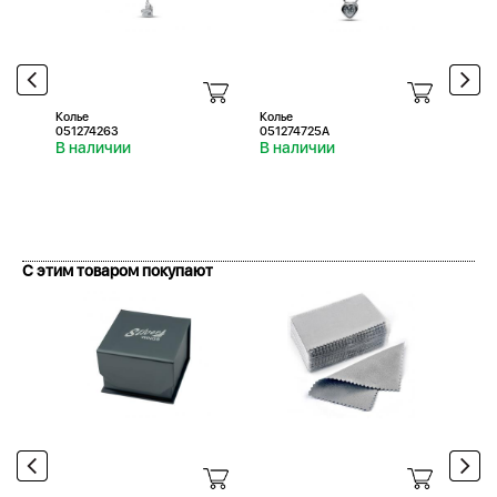
Колье
Колье
Колье
051274263
051274725A
0512
В наличии
В наличии
В н
С этим товаром покупают