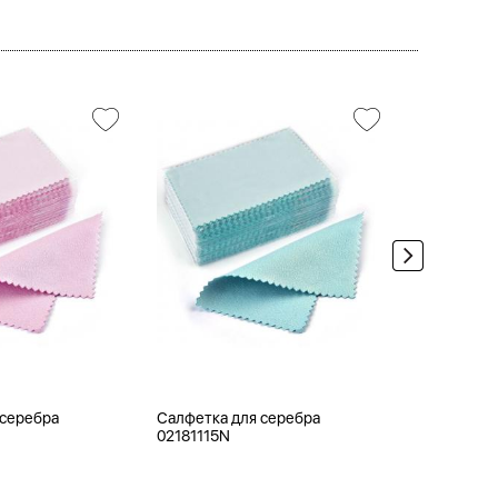
 серебра
Салфетка для серебра
Ювелирная
02181115N
0APB120-1