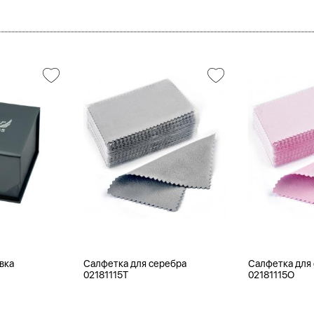
вка
Салфетка для серебра
Салфетка для
02181115T
02181115O