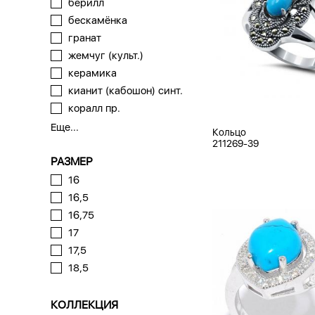
берилл
бескамёнка
гранат
жемчуг (культ.)
керамика
кианит (кабошон) синт.
коралл пр.
Еще...
Кольцо
211269-39
РАЗМЕР
16
16,5
16,75
17
17,5
18,5
КОЛЛЕКЦИЯ