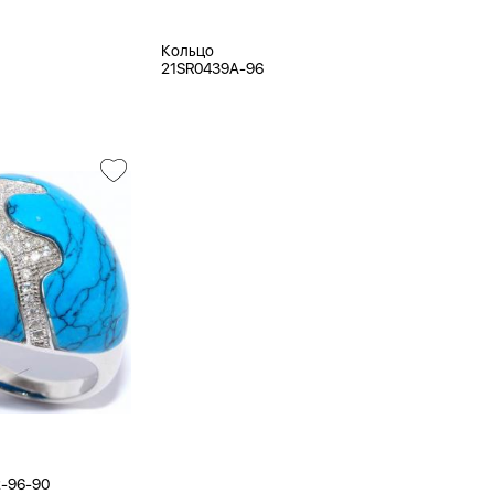
Кольцо
21SR0439A-96
-96-90