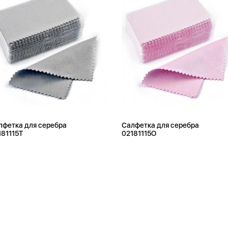
лфетка для серебра
Салфетка для серебра
181115T
02181115O