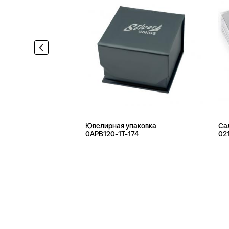
Ювелирная упаковка
Са
0APB120-1T-174
02