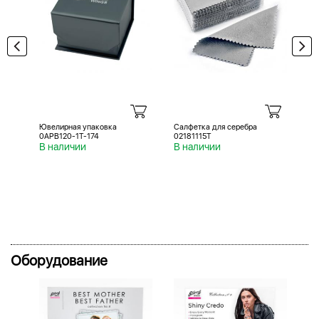
Ювелирная упаковка
Салфетка для серебра
Са
0APB120-1T-174
02181115T
02
В наличии
В наличии
В 
Оборудование