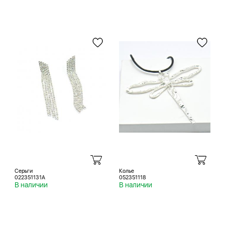
Серьги
Колье
022351131A
052351118
В наличии
В наличии