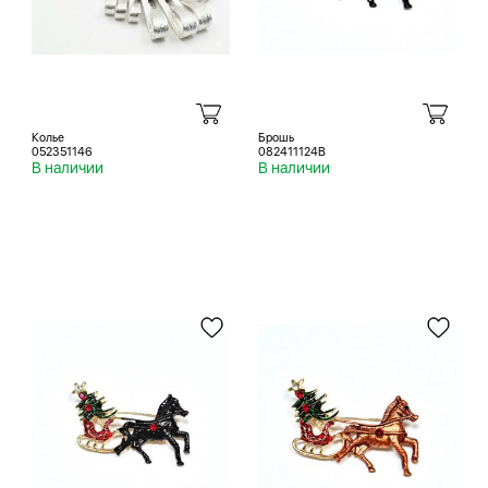
Колье
Брошь
052351146
082411124B
В наличии
В наличии