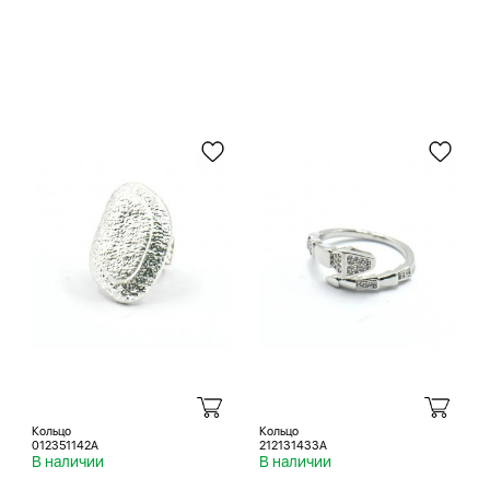
Кольцо
Кольцо
012351142A
212131433A
В наличии
В наличии