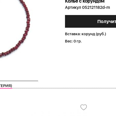
Колье с корундом
Артикул 052121182d-m
Получит
Вставка:
корунд (руб.)
Вес:
0 гр.
ТЕРИЯ)