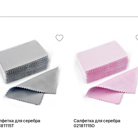
лфетка для серебра
Салфетка для серебра
181115T
02181115O