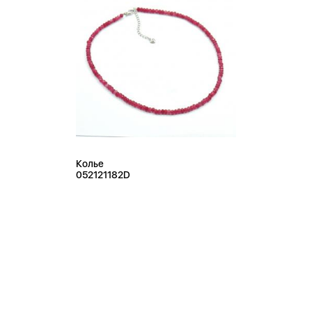
Колье
052121182D