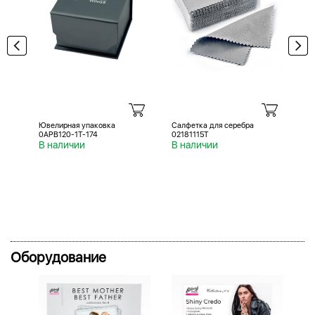
Ювелирная упаковка
Салфетка для серебра
Са
0APB120-1T-174
02181115T
02
В наличии
В наличии
В 
Оборудование