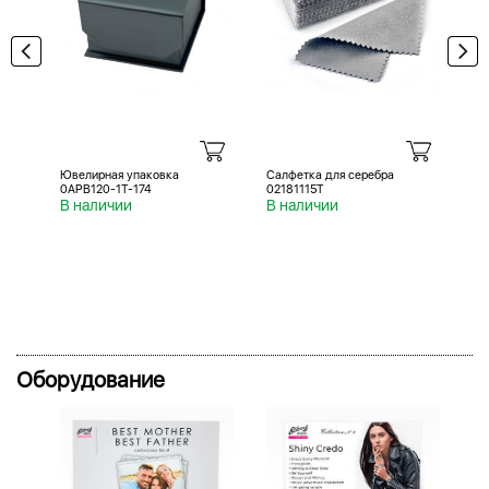
Ювелирная упаковка
Салфетка для серебра
Са
0APB120-1T-174
02181115T
02
В наличии
В наличии
В 
Оборудование