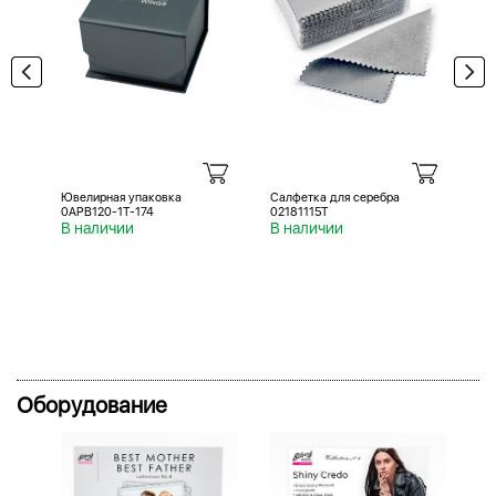
Ювелирная упаковка
Салфетка для серебра
Са
0APB120-1T-174
02181115T
02
В наличии
В наличии
В 
Оборудование