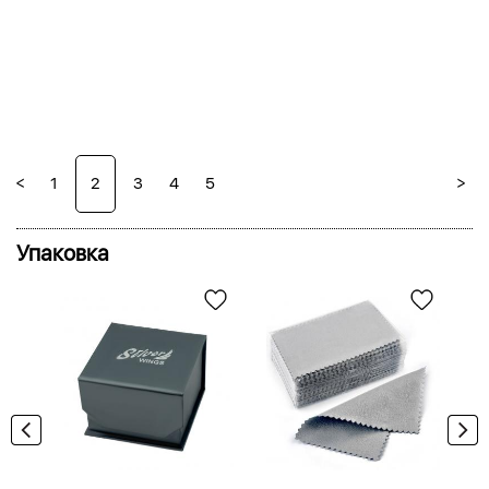
<
>
1
2
3
4
5
Упаковка