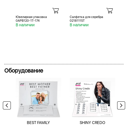
Ювелирная упаковка
Салфетка для серебра
Са
0APB120-1T-174
02181115T
02
В наличии
В наличии
В 
Оборудование
BEST FAMILY
SHINY CREDO