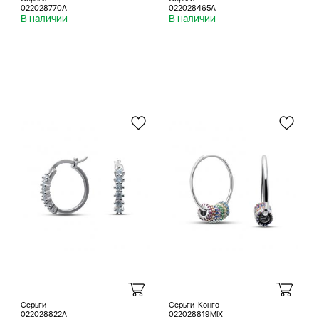
022028770A
022028465A
В наличии
В наличии
Серьги
Серьги-Конго
022028822A
022028819MIX