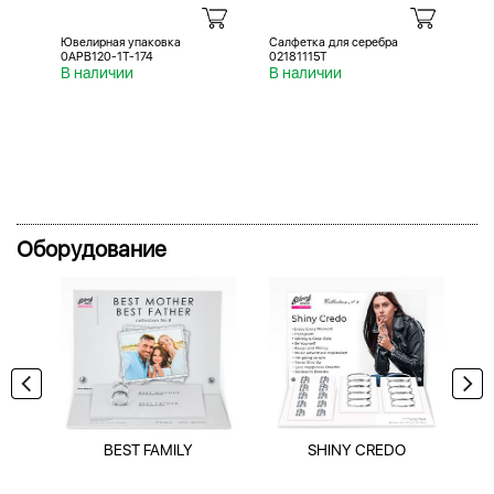
Ювелирная упаковка
Салфетка для серебра
Са
0APB120-1T-174
02181115T
02
В наличии
В наличии
В 
Оборудование
BEST FAMILY
SHINY CREDO