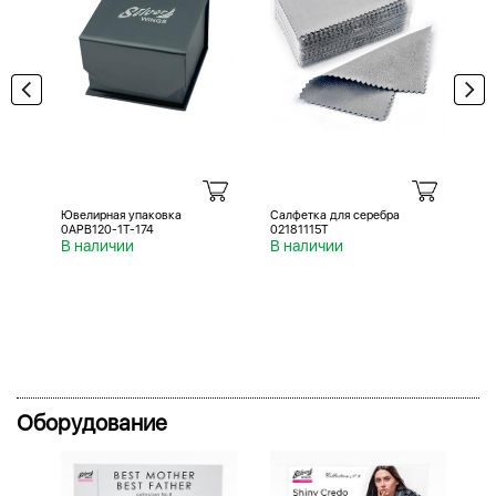
Ювелирная упаковка
Салфетка для серебра
Са
0APB120-1T-174
02181115T
02
В наличии
В наличии
В 
Оборудование