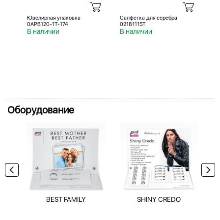
Ювелирная упаковка
Салфетка для серебра
Са
0APB120-1T-174
02181115T
02
В наличии
В наличии
В 
Оборудование
BEST FAMILY
SHINY CREDO