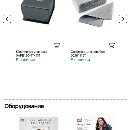
Ювелирная упаковка
Салфетка для серебра
Са
0APB120-1T-174
02181115T
02
В наличии
В наличии
В 
Оборудование