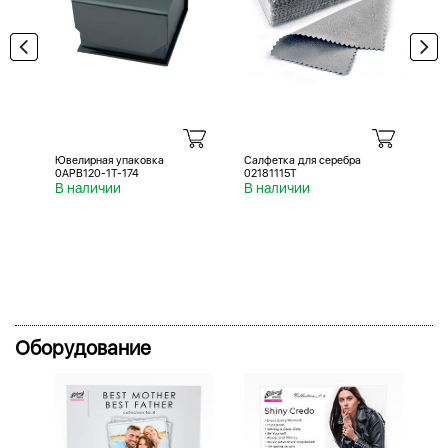
Ювелирная упаковка
Салфетка для серебра
Са
0APB120-1T-174
02181115T
02
В наличии
В наличии
В 
Оборудование