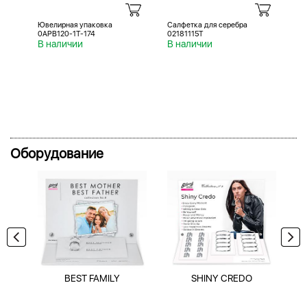
Ювелирная упаковка
Салфетка для серебра
Са
0APB120-1T-174
02181115T
02
В наличии
В наличии
В 
Оборудование
BEST FAMILY
SHINY CREDO