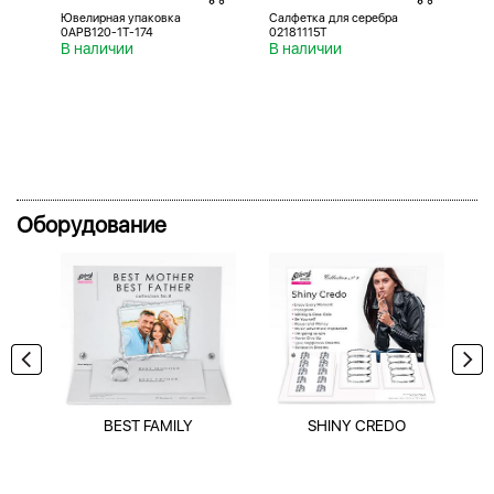
Ювелирная упаковка
Салфетка для серебра
Са
0APB120-1T-174
02181115T
02
В наличии
В наличии
В 
Оборудование
BEST FAMILY
SHINY CREDO