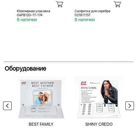
Ювелирная упаковка
Салфетка для серебра
Са
0APB120-1T-174
02181115T
02
В наличии
В наличии
В 
Оборудование
BEST FAMILY
SHINY CREDO