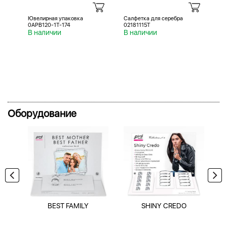
Ювелирная упаковка
Салфетка для серебра
Са
0APB120-1T-174
02181115T
02
В наличии
В наличии
В 
Оборудование
BEST FAMILY
SHINY CREDO