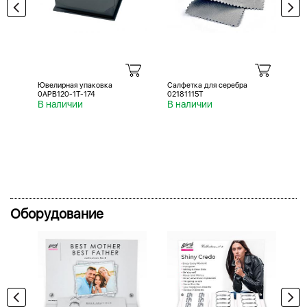
Ювелирная упаковка
Салфетка для серебра
Са
0APB120-1T-174
02181115T
02
В наличии
В наличии
В 
Оборудование