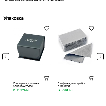
Упаковка
Ювелирная упаковка
Салфетка для серебра
Са
0APB120-1T-174
02181115T
02
В наличии
В наличии
В 