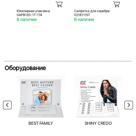
Ювелирная упаковка
Салфетка для серебра
Са
0APB120-1T-174
02181115T
02
В наличии
В наличии
В 
Оборудование
BEST FAMILY
SHINY CREDO