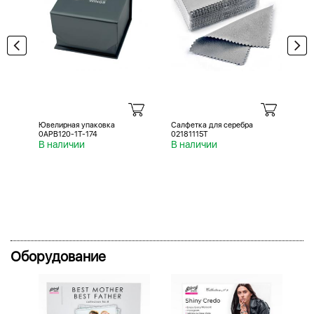
Ювелирная упаковка
Салфетка для серебра
Са
0APB120-1T-174
02181115T
02
В наличии
В наличии
В 
Оборудование