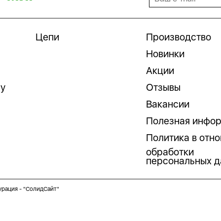
Цепи
Производство
Новинки
Акции
гу
Отзывы
Вакансии
Полезная инфо
Политика в отн
обработки
персональных д
урация -
"СолидСайт"