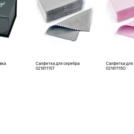
вка
Салфетка для серебра
Салфетка для
02181115T
02181115O