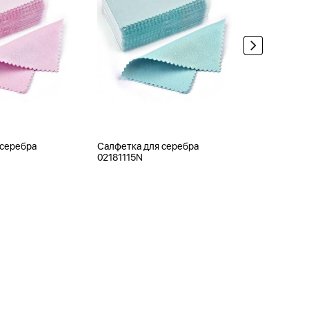
 серебра
Салфетка для серебра
Ювелирная
02181115N
0APB120-1