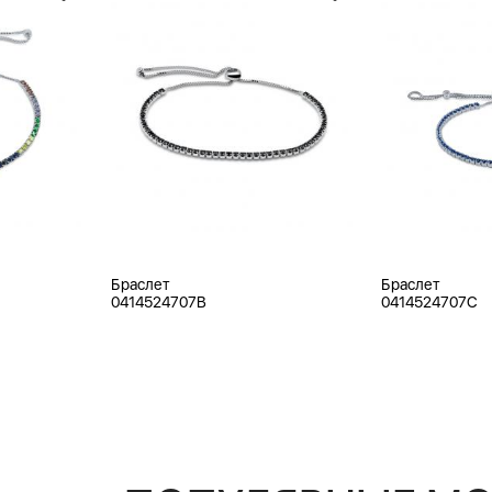
Браслет
Браслет
0414524707B
0414524707C